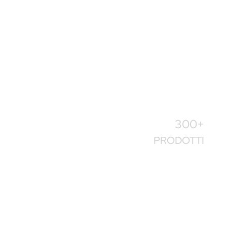
VEDI TUTTI I MARCHI
300+
PRODOTTI
VEDI TUTTI I PRODOTTI