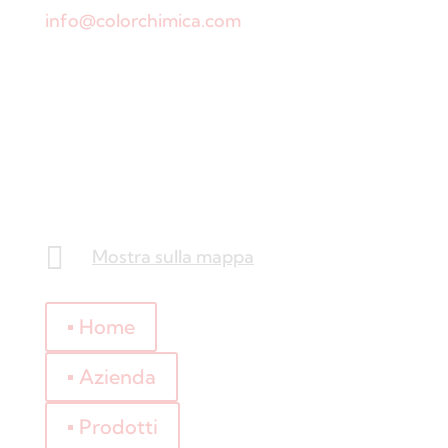
info@colorchimica.com
Ore lavorative
Lunedì – venerdì:
8:00 – 12:00
14:00 – 18:00
Visitateci
Via Meucci, 16 – Loc. Settimo, 37026
Pescantina, Verona (VR)

Mostra sulla mappa
Link veloci
▪ Home
▪ Azienda
▪ Prodotti