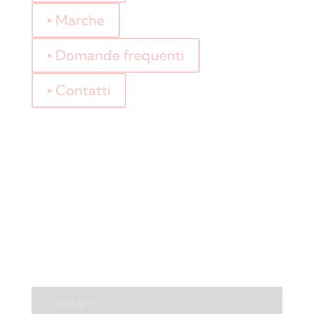
▪ Marche
▪ Domande frequenti
▪ Contatti
0,00
€
Registrati
Log-In
Informativa sulla privacy
Termini e condizioni
Italiano