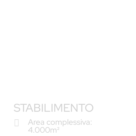
standard di produzione di qualità elevata e
costante. Grazie ai continui investimenti in
macchine e processi abbiamo ridotto al
minimo i tempi di evasione degli ordini.
STABILIMENTO
Area complessiva:

4.000m²