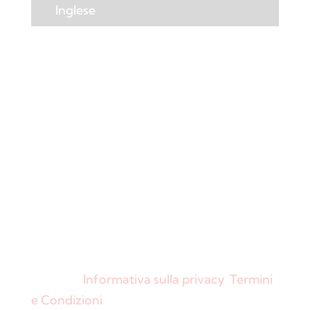
Inglese
© Colorchimica s.p.a. 2024. Tutti i diritti
riservati.
Informativa sulla privacy
.
Termini
e Condizioni
.