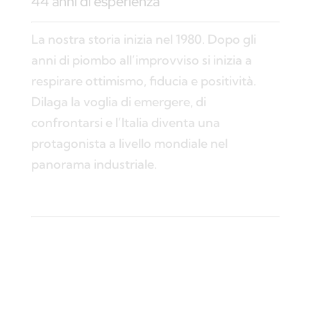
44 anni di esperienza
La nostra storia inizia nel 1980. Dopo gli
anni di piombo all’improvviso si inizia a
respirare ottimismo, fiducia e positività.
Dilaga la voglia di emergere, di
confrontarsi e l’Italia diventa una
protagonista a livello mondiale nel
panorama industriale.
Specializzati nella produzione di prodotti
industriali
Il nostro core-business da sempre è stato
la produzione di vernici per la protezione
del metallo e dell’anticorrosione. Negli anni
abbiamo acquisito sempre più competenza