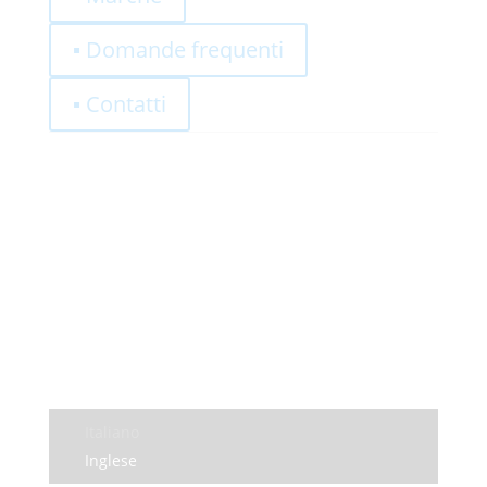
▪ Domande frequenti
▪ Contatti
0,00
€
Registrati
Log-In
Informativa sulla privacy
Termini e condizioni
Italiano
Inglese