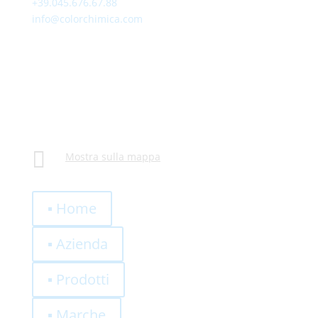
+39.045.676.67.88
info@colorchimica.com
Ore lavorative
Lunedì – venerdì:
8:00 – 12:00
14:00 – 18:00
Visitateci
Via Meucci, 16 – Loc. Settimo, 37026 Pescantina,
Verona (VR)

Mostra sulla mappa
Link veloci
▪ Home
▪ Azienda
▪ Prodotti
▪ Marche