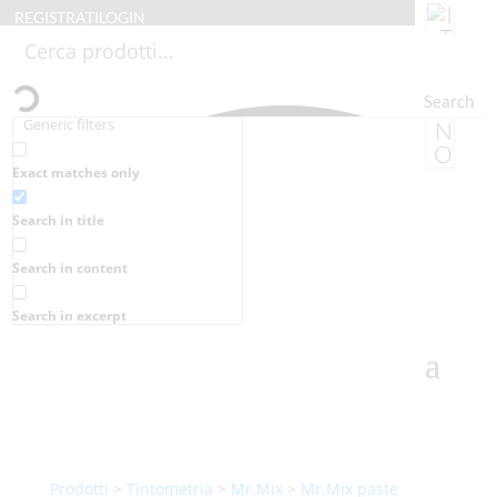
REGISTRATI
LOGIN
Search
Generic filters
Exact matches only
Search in title
Search in content
Search in excerpt
Prodotti
>
Tintometria
>
Mr.Mix
>
Mr.Mix paste